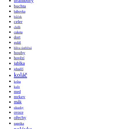
brambory
buchta
bábovka
bůček
celer
chilli
cuketa
dort
guláš
hlíva ústřičná
houby
hovězí
jablka
jehněčí
koláč
krůta
kuře
med
mrkev
mák
okurky
ovoce
ořechy
paprika
polévka