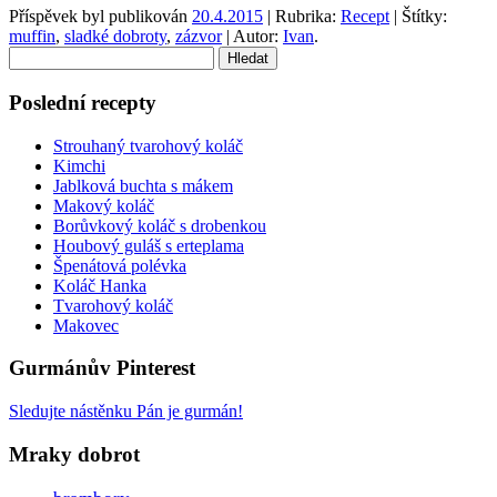
Příspěvek byl publikován
20.4.2015
| Rubrika:
Recept
| Štítky:
muffin
,
sladké dobroty
,
zázvor
| Autor:
Ivan
.
Vyhledávání
Poslední recepty
Strouhaný tvarohový koláč
Kimchi
Jablková buchta s mákem
Makový koláč
Borůvkový koláč s drobenkou
Houbový guláš s erteplama
Špenátová polévka
Koláč Hanka
Tvarohový koláč
Makovec
Gurmánův Pinterest
Sledujte nástěnku Pán je gurmán!
Mraky dobrot