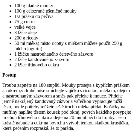
100 g hladké mouky
100 g celozrnné pšeničné mouky
1/2 prášku do pečiva
75 g cukru
velké vejce
3 lžíce oleje
200 g ricotty
50 ml mléka( místo ricotty s mlékem můžete použít 250 g
bílého jogurtu)
1 lžičku nastrouhaného čerstvého zázvoru
2 lžíce kandovaného zázvoru
2 lžíce třtinového cukru
Postup
Troubu zapněte na 180 stupňů. Mouky prosejte s kypřícím práškem
a cukrem,v druhé míse smíchejte vajíčko s ricottou, mlékem, olejem
a nastrouhaným zázvorem a směs pak přelejte k mouce. Přidejte
jemně nakrájený kandovaný zázvor a vařečkou vypracujte tužší
těsto, podle potřeby můžete ještě trochu mléka přidat. Košíčky na
muffiny naplňte těstem kousek pod okraj, povrch každého posypejte
trochou třtinového cukru a dejte na 20 minut péct do trouby.Těsto
krásně nabude a cukr na povrchu vytvoří tenkou sladkou krustičku,
která pečením rozpraská. Je to paráda.