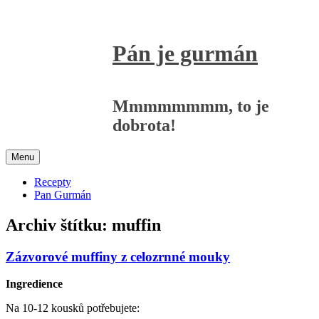
Přejít
k
obsahu
Pán je gurmán
webu
Mmmmmmmm, to je
dobrota!
Menu
Recepty
Pan Gurmán
Archiv štítku:
muffin
Zázvorové muffiny z celozrnné mouky
Ingredience
Na 10-12 kousků potřebujete: