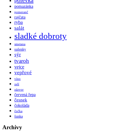
pomazánka
pomeranč
rajčata
ryba
salát
sladké dobroty
smetana
sušenky
sýr
tvaroh
vejce
vepřové
víno
zelí
zázvor
červená řepa
česnek
čokoláda
čočka
šunka
Archivy