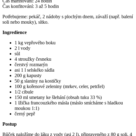
Čas marinování: 24 hodin
Čas konfitování: 3 až 5 hodin
Potřebujeme: pekáč, 2 nádoby s plochým dnem, závaží (např. balení
soli nebo mouky), sítko.
Ingredience
1 kg vepřového boku
2 l vody
sůl
4 stroužky česneku
čerstvý rozmarýn
asi 1 l selskéko sádla
200 g kapusty
50 g slaniny na kostičky
100 g kořenové zeleniny (mrkev, celer, petržel)
1/2 cibule
150 ml smetany ke šlehání (obsah tuku 33 %)
1 lžička francouzkého másla (máslo smícháme s hladkou
moukou 1:1)
černý pepř
Postup
Bůček naložíme do láku z vody (asi 2 l), připraveného z 80 g soli, 4