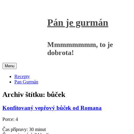
Přejít
k
obsahu
Pán je gurmán
webu
Mmmmmmmm, to je
dobrota!
Menu
Recepty
Pan Gurmán
Archiv štítku:
bůček
Konfitovaný vepřový bůček od Romana
Porce: 4
Čas přípravy: 30 minut