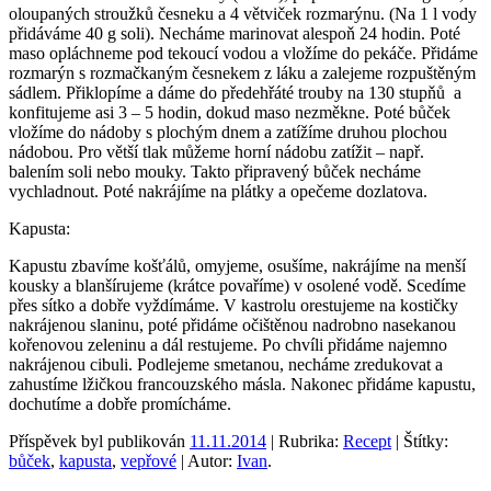
oloupaných stroužků česneku a 4 větviček rozmarýnu. (Na 1 l vody
přidáváme 40 g soli). Necháme marinovat alespoň 24 hodin. Poté
maso opláchneme pod tekoucí vodou a vložíme do pekáče. Přidáme
rozmarýn s rozmačkaným česnekem z láku a zalejeme rozpuštěným
sádlem. Přiklopíme a dáme do předehřáté trouby na 130 stupňů a
konfitujeme asi 3 – 5 hodin, dokud maso nezměkne. Poté bůček
vložíme do nádoby s plochým dnem a zatížíme druhou plochou
nádobou. Pro větší tlak můžeme horní nádobu zatížit – např.
balením soli nebo mouky. Takto připravený bůček necháme
vychladnout. Poté nakrájíme na plátky a opečeme dozlatova.
Kapusta:
Kapustu zbavíme košťálů, omyjeme, osušíme, nakrájíme na menší
kousky a blanšírujeme (krátce povaříme) v osolené vodě. Scedíme
přes sítko a dobře vyždímáme. V kastrolu orestujeme na kostičky
nakrájenou slaninu, poté přidáme očištěnou nadrobno nasekanou
kořenovou zeleninu a dál restujeme. Po chvíli přidáme najemno
nakrájenou cibuli. Podlejeme smetanou, necháme zredukovat a
zahustíme lžičkou francouzského másla. Nakonec přidáme kapustu,
dochutíme a dobře promícháme.
Příspěvek byl publikován
11.11.2014
| Rubrika:
Recept
| Štítky:
bůček
,
kapusta
,
vepřové
| Autor:
Ivan
.