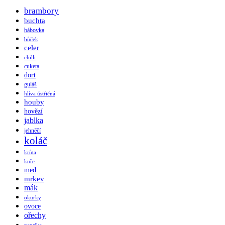
brambory
buchta
bábovka
bůček
celer
chilli
cuketa
dort
guláš
hlíva ústřičná
houby
hovězí
jablka
jehněčí
koláč
krůta
kuře
med
mrkev
mák
okurky
ovoce
ořechy