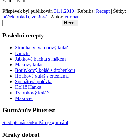
Autor: Ivan
Příspěvek byl publikován
31.1.2010
| Rubrika:
Recept
| Štítky:
bůček
,
roláda
,
vepřové
| Autor:
gurman
.
Vyhledávání
Poslední recepty
Strouhaný tvarohový koláč
Kimchi
Jablková buchta s mákem
Makový koláč
Borůvkový koláč s drobenkou
Houbový guláš s erteplama
Špenátová polévka
Koláč Hanka
Tvarohový koláč
Makovec
Gurmánův Pinterest
Sledujte nástěnku Pán je gurmán!
Mraky dobrot