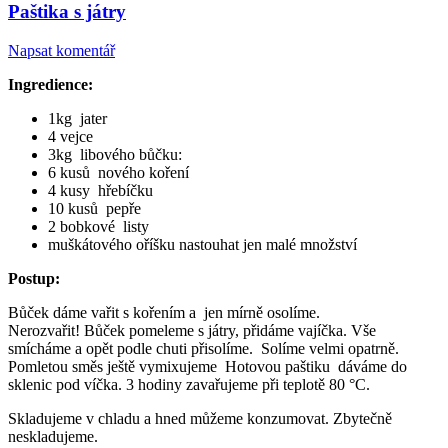
Paštika s játry
Napsat komentář
Ingredience:
1kg jater
4 vejce
3kg libového bůčku:
6 kusů nového koření
4 kusy hřebíčku
10 kusů pepře
2 bobkové listy
muškátového oříšku nastouhat jen malé množství
Postup:
Bůček dáme vařit s kořením a jen mírně osolíme.
Nerozvařit! Bůček pomeleme s játry, přidáme vajíčka. Vše
smícháme a opět podle chuti přisolíme. Solíme velmi opatrně.
Pomletou směs ještě vymixujeme Hotovou paštiku dáváme do
sklenic pod víčka. 3 hodiny zavařujeme při teplotě 80 °C.
Skladujeme v chladu a hned můžeme konzumovat. Zbytečně
neskladujeme.