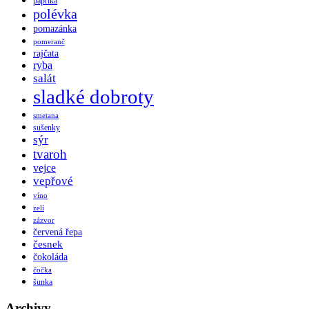
paprika
polévka
pomazánka
pomeranč
rajčata
ryba
salát
sladké dobroty
smetana
sušenky
sýr
tvaroh
vejce
vepřové
víno
zelí
zázvor
červená řepa
česnek
čokoláda
čočka
šunka
Archivy