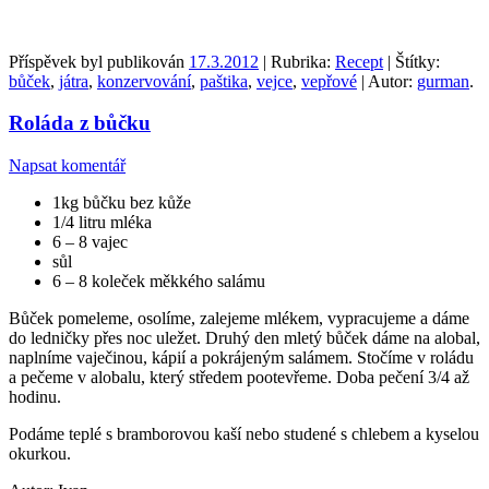
Příspěvek byl publikován
17.3.2012
| Rubrika:
Recept
| Štítky:
bůček
,
játra
,
konzervování
,
paštika
,
vejce
,
vepřové
| Autor:
gurman
.
Roláda z bůčku
Napsat komentář
1kg bůčku bez kůže
1/4 litru mléka
6 – 8 vajec
sůl
6 – 8 koleček měkkého salámu
Bůček pomeleme, osolíme, zalejeme mlékem, vypracujeme a dáme
do ledničky přes noc uležet. Druhý den mletý bůček dáme na alobal,
naplníme vaječinou, kápií a pokrájeným salámem. Stočíme v roládu
a pečeme v alobalu, který středem pootevřeme. Doba pečení 3/4 až
hodinu.
Podáme teplé s bramborovou kaší nebo studené s chlebem a kyselou
okurkou.