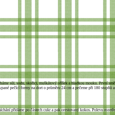
háme sůl, sodu, skořici, muškátový oříšek a hladkou mouku. První sm
né pečící formy na dort o průměru 24 cm a pečeme při 180 stupňů asi
chání přidáme po částech cukr a pak orestovaný kokos. Polevu rozetř