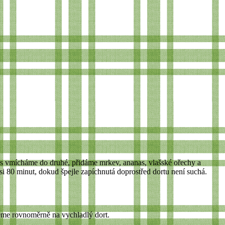
ěs vmícháme do druhé, přidáme mrkev, ananas, vlašské ořechy a
 80 minut, dokud špejle zapíchnutá doprostřed dortu není suchá.
eme rovnoměrně na vychladlý dort.