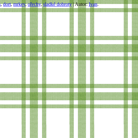
s
,
dort
,
mrkev
,
ořechy
,
sladké dobroty
| Autor:
Ivan
.