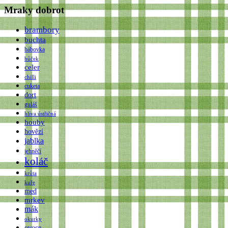
Mraky dobrot
brambory
buchta
bábovka
bůček
celer
chilli
cuketa
dort
guláš
hlíva ústřičná
houby
hovězí
jablka
jehněčí
koláč
krůta
kuře
med
mrkev
mák
okurky
ovoce