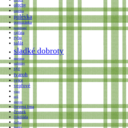
ořechy
paprika
polévka
pomazánka
pomeranč
rajčata
ryba
salát
sladké dobroty
smetana
sušenky
sýr
tvaroh
vejce
vepřové
víno
zelí
zázvor
červená řepa
česnek
čokoláda
čočka
šunka