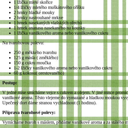
1 lžička mleté skořice
1/4 lžičky mletého muškátového oříšku
2 hrnky hladké mouky
2 hrnky nastrouhané mrkve
1 hrnek nasekaných vlašských ořechů
1 hrnek ananasu nasekaného na kousky
1 lžička vanilkového aroma nebo vanilkového cukru
Na tvarohovou polevu:
250 g měkkého tvarohu
125 g másla ( změklého)
150 g cukru moučka
1-2 lžičky vanilkového aroma nebo vanilkového cukru
60 g kokosu( orestovaného)
Postup:
V jedné míse smícháme vejce s cukrem a olejem. V jiné misce promíc
vanilkové aroma. Těsto vlejeme do vymazané a hladkou moukou vysypa
Upečený dort dáme stranou vychladnout (1 hodinu).
Příprava tvarohové polevy:
Vymícháme tvaroh s máslem, přidáme vanilkové aroma a za stálého mí