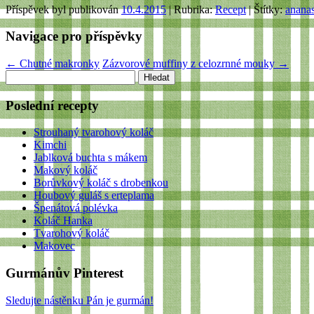
Příspěvek byl publikován
10.4.2015
| Rubrika:
Recept
| Štítky:
anana
Navigace pro příspěvky
←
Chutné makronky
Zázvorové muffiny z celozrnné mouky
→
Vyhledávání
Poslední recepty
Strouhaný tvarohový koláč
Kimchi
Jablková buchta s mákem
Makový koláč
Borůvkový koláč s drobenkou
Houbový guláš s erteplama
Špenátová polévka
Koláč Hanka
Tvarohový koláč
Makovec
Gurmánův Pinterest
Sledujte nástěnku Pán je gurmán!