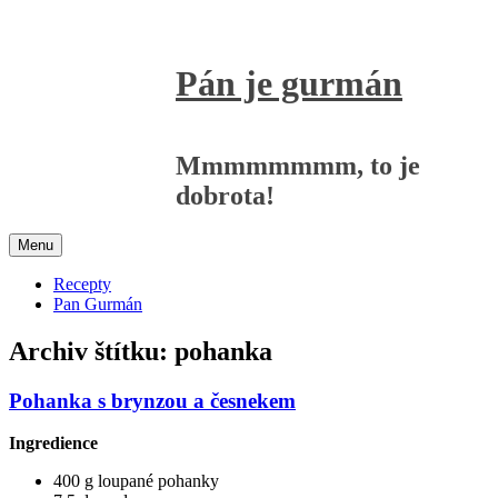
Přejít
k
obsahu
Pán je gurmán
webu
Mmmmmmmm, to je
dobrota!
Menu
Recepty
Pan Gurmán
Archiv štítku:
pohanka
Pohanka s brynzou a česnekem
Ingredience
400 g loupané pohanky