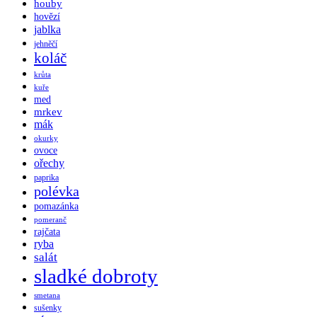
houby
hovězí
jablka
jehněčí
koláč
krůta
kuře
med
mrkev
mák
okurky
ovoce
ořechy
paprika
polévka
pomazánka
pomeranč
rajčata
ryba
salát
sladké dobroty
smetana
sušenky