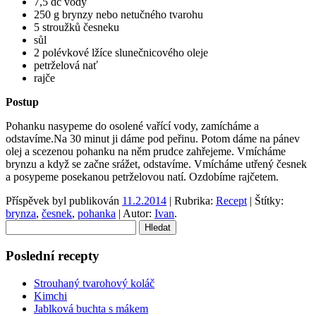
7,5 dc vody
250 g brynzy nebo netučného tvarohu
5 stroužků česneku
sůl
2 polévkové lžíce slunečnicového oleje
petrželová nať
rajče
Postup
Pohanku nasypeme do osolené vařící vody, zamícháme a
odstavíme.Na 30 minut ji dáme pod peřinu. Potom dáme na pánev
olej a scezenou pohanku na něm prudce zahřejeme. Vmícháme
brynzu a když se začne srážet, odstavíme. Vmícháme utřený česnek
a posypeme posekanou petrželovou natí. Ozdobíme rajčetem.
Příspěvek byl publikován
11.2.2014
| Rubrika:
Recept
| Štítky:
brynza
,
česnek
,
pohanka
| Autor:
Ivan
.
Vyhledávání
Poslední recepty
Strouhaný tvarohový koláč
Kimchi
Jablková buchta s mákem