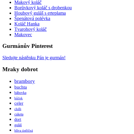
Makový koláč
Borůvkový koláč s drobenkou
Houbový guláš s erteplama
Špenátová polévka
Koláč Hanka
Tvarohový koláč
Makovec
Gurmánův Pinterest
Sledujte nástěnku Pán je gurmán!
Mraky dobrot
brambory
buchta
bábovka
bůček
celer
chilli
cuketa
dort
guláš
hlíva ústřičná