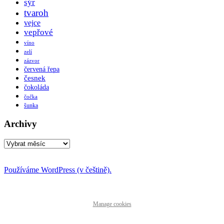
sýr
tvaroh
vejce
vepřové
víno
zelí
zázvor
červená řepa
česnek
čokoláda
čočka
šunka
Archivy
Archivy
Používáme WordPress (v češtině).
Manage cookies