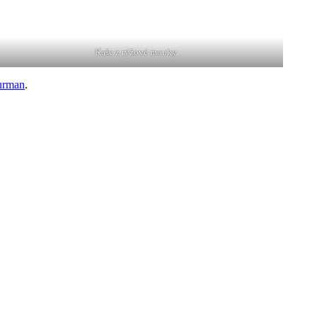
Kaše z rýžové mouky
urman
.