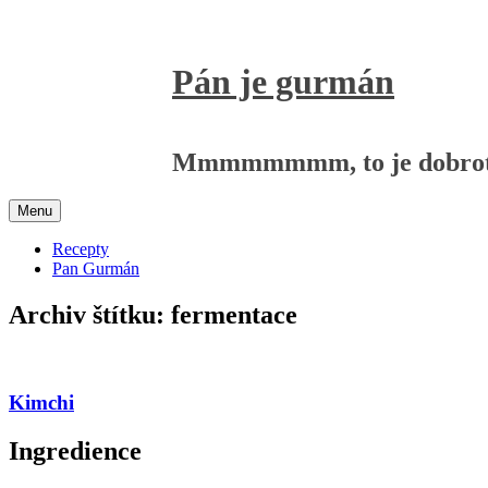
Přejít
k
obsahu
Pán je gurmán
webu
Mmmmmmmm, to je dobrot
Menu
Recepty
Pan Gurmán
Archiv štítku:
fermentace
Kimchi
Ingredience