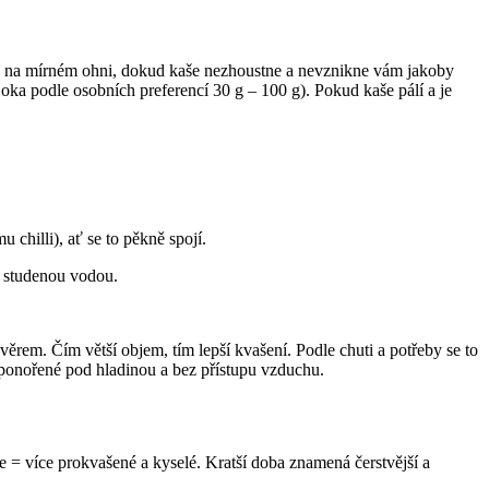
u na mírném ohni, dokud kaše nezhoustne a nevznikne vám jakoby
ka podle osobních preferencí 30 g – 100 g). Pokud kaše pálí a je
chilli), ať se to pěkně spojí.
o studenou vodou.
ěrem. Čím větší objem, tím lepší kvašení. Podle chuti a potřeby se to
 ponořené pod hladinou a bez přístupu vzduchu.
 = více prokvašené a kyselé. Kratší doba znamená čerstvější a