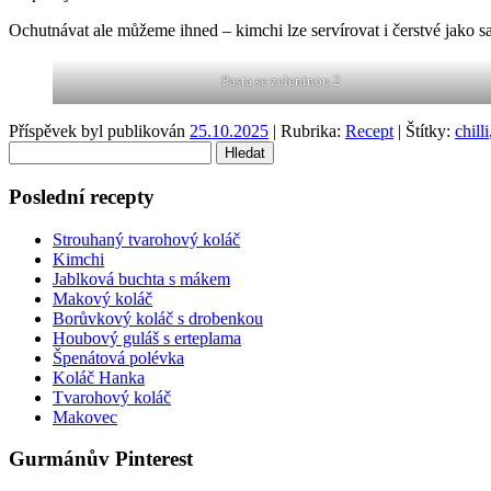
Ochutnávat ale můžeme ihned – kimchi lze servírovat i čerstvé jako sa
Pasta se zeleninou 2
Příspěvek byl publikován
25.10.2025
| Rubrika:
Recept
| Štítky:
chilli
Vyhledávání
Poslední recepty
Strouhaný tvarohový koláč
Kimchi
Jablková buchta s mákem
Makový koláč
Borůvkový koláč s drobenkou
Houbový guláš s erteplama
Špenátová polévka
Koláč Hanka
Tvarohový koláč
Makovec
Gurmánův Pinterest