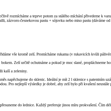
člivě rozmícháme a teprve potom za stálého míchání přivedeme k var
illi, zázvoro-česnekovou pastu + sójovku nebo miso pastu (dáváme od o
Přidáme vše kromě zelí. Promícháme rukama (v rukavicích kvůli pálivému 
u bokem. Zelí určitě ochutnáme a pokud je moc slané, propláchneme h
i kaší a zeleniny.
s napěchujeme do sklenic. Ideální je mít 2 l sklenice s patentním uzáv
. Pro nejlepší výsledky je dobré, aby zelí bylo při kvašení neustále
 přesuneme do lednice. Každý preferuje jinou míru prokvašení. Čím déle