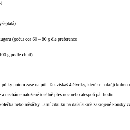
g
yšeptalá)
hugaru (goču) cca 60 – 80 g dle preference
00 g podle chuti)
 půlky potom zase na půl. Tak získáš 4 čtvrtky, které se nakrájí kolmo 
e a necháme naložené ideálně přes noc nebo alespoň pár hodin.
lečka nebo měsíčky. Jarní cibulku na další šikmě zakrojené kousky cc
.