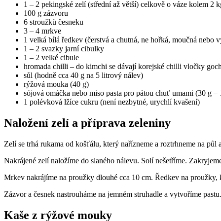
1 – 2 pekingské zelí (střední až větší) celkově o váze kolem 2 k
100 g zázvoru
6 stroužků česneku
3 – 4 mrkve
1 velká bílá ředkev (čerstvá a chutná, ne hořká, moučná nebo v
1 – 2 svazky jarní cibulky
1 – 2 velké cibule
hromada chilli – do kimchi se dávají korejské chilli vločky goc
sůl (hodně cca 40 g na 5 litrový nálev)
rýžová mouka (40 g)
sójová omáčka nebo miso pasta pro pátou chuť umami (30 g – 1
1 polévková lžíce cukru (není nezbytné, urychlí kvašení)
Naložení zelí a příprava zeleniny
Zelí se trhá rukama od košťálu, který nařízneme a roztrhneme na půl a
Nakrájené zelí naložíme do slaného nálevu. Solí nešetříme. Zakryjem
Mrkev nakrájíme na proužky dlouhé cca 10 cm. Ředkev na proužky, ko
Zázvor a česnek nastrouháme na jemném struhadle a vytvoříme pastu
Kaše z rýžové mouky