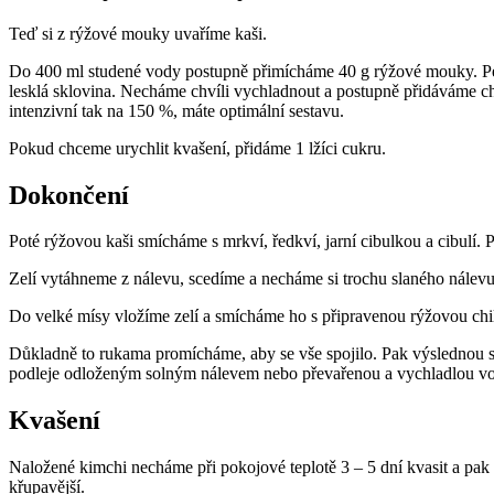
Teď si z rýžové mouky uvaříme kaši.
Do 400 ml studené vody postupně přimícháme 40 g rýžové mouky. Pe
lesklá sklovina. Necháme chvíli vychladnout a postupně přidáváme ch
intenzivní tak na 150 %, máte optimální sestavu.
Pokud chceme urychlit kvašení, přidáme 1 lžíci cukru.
Dokončení
Poté rýžovou kaši smícháme s mrkví, ředkví, jarní cibulkou a cibulí. 
Zelí vytáhneme z nálevu, scedíme a necháme si trochu slaného nálev
Do velké mísy vložíme zelí a smícháme ho s připravenou rýžovou chill
Důkladně to rukama promícháme, aby se vše spojilo. Pak výslednou smě
podleje odloženým solným nálevem nebo převařenou a vychladlou vodou
Kvašení
Naložené kimchi necháme při pokojové teplotě 3 – 5 dní kvasit a pak
křupavější.