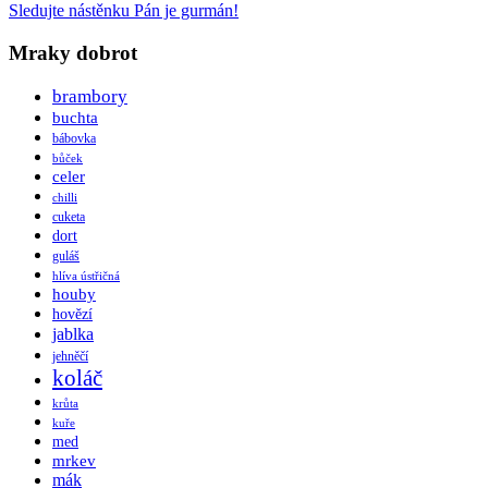
Sledujte nástěnku Pán je gurmán!
Mraky dobrot
brambory
buchta
bábovka
bůček
celer
chilli
cuketa
dort
guláš
hlíva ústřičná
houby
hovězí
jablka
jehněčí
koláč
krůta
kuře
med
mrkev
mák