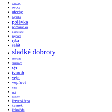
okurky
ovoce
ořechy
paprika
polévka
pomazánka
pomeranč
rajčata
ryba
salát
sladké dobroty
smetana
sušenky
sýr
tvaroh
vejce
vepřové
víno
zelí
zázvor
červená řepa
česnek
čokoláda