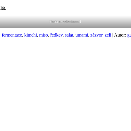
lát.
Pasta se zeleninou 1
,
fermentace
,
kimchi
,
miso
,
ředkev
,
salát
,
umami
,
zázvor
,
zelí
| Autor:
g