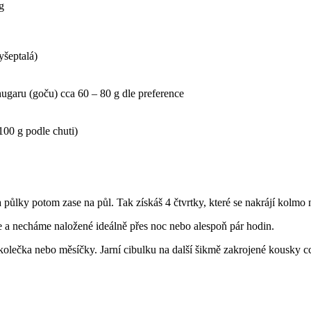
g
yšeptalá)
hugaru (goču) cca 60 – 80 g dle preference
00 g podle chuti)
 půlky potom zase na půl. Tak získáš 4 čtvrtky, které se nakrájí kolmo 
e a necháme naložené ideálně přes noc nebo alespoň pár hodin.
lečka nebo měsíčky. Jarní cibulku na další šikmě zakrojené kousky cc
.