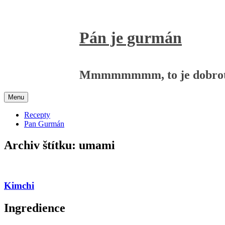
Přejít
k
obsahu
Pán je gurmán
webu
Mmmmmmmm, to je dobrot
Menu
Recepty
Pan Gurmán
Archiv štítku:
umami
Kimchi
Ingredience