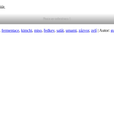
lát.
Pasta se zeleninou 1
,
fermentace
,
kimchi
,
miso
,
ředkev
,
salát
,
umami
,
zázvor
,
zelí
| Autor:
g