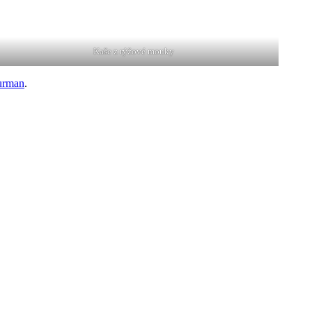
Kaše z rýžové mouky
urman
.