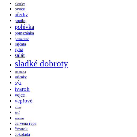
okurky
ovoce
ořechy
paprika
polévka
pomazánka
pomeranč
rajčata
ryba
salát
sladké dobroty
smetana
sušenky
sýr
tvaroh
vejce
vepřové
víno
zelí
zázvor
červená řepa
česnek
čokoláda