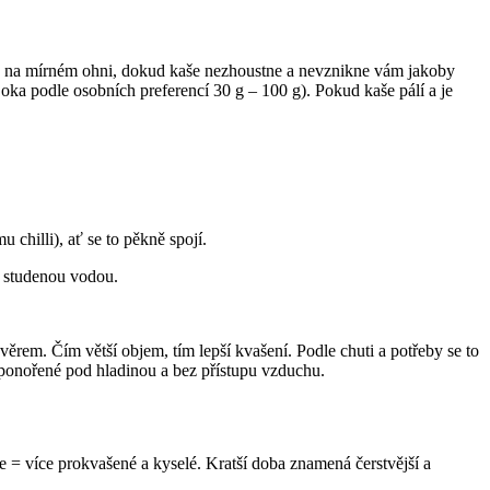
u na mírném ohni, dokud kaše nezhoustne a nevznikne vám jakoby
ka podle osobních preferencí 30 g – 100 g). Pokud kaše pálí a je
chilli), ať se to pěkně spojí.
o studenou vodou.
ěrem. Čím větší objem, tím lepší kvašení. Podle chuti a potřeby se to
 ponořené pod hladinou a bez přístupu vzduchu.
 = více prokvašené a kyselé. Kratší doba znamená čerstvější a