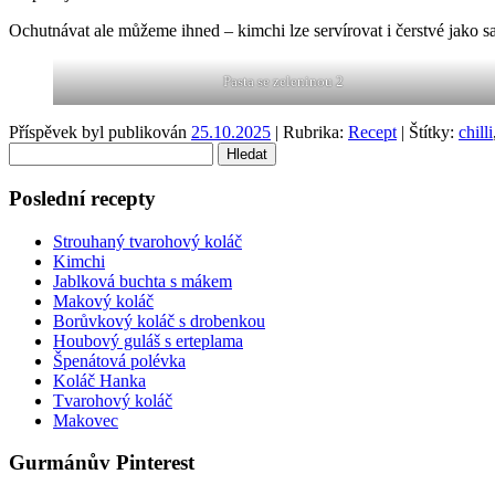
Ochutnávat ale můžeme ihned – kimchi lze servírovat i čerstvé jako sa
Pasta se zeleninou 2
Příspěvek byl publikován
25.10.2025
| Rubrika:
Recept
| Štítky:
chilli
Vyhledávání
Poslední recepty
Strouhaný tvarohový koláč
Kimchi
Jablková buchta s mákem
Makový koláč
Borůvkový koláč s drobenkou
Houbový guláš s erteplama
Špenátová polévka
Koláč Hanka
Tvarohový koláč
Makovec
Gurmánův Pinterest