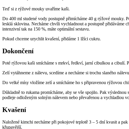
Teď si z rýžové mouky uvaříme kaši.
Do 400 ml studené vody postupně přimícháme 40 g rýžové mouky. Pe
lesklá sklovina. Necháme chvíli vychladnout a postupně přidáváme ch
intenzivní tak na 150 %, máte optimální sestavu.
Pokud chceme urychlit kvašení, přidáme 1 lžíci cukru.
Dokončení
Poté rýžovou kaši smícháme s mrkví, ředkví, jarní cibulkou a cibulí. 
Zelí vytáhneme z nálevu, scedíme a necháme si trochu slaného nálev
Do velké mísy vložíme zelí a smícháme ho s připravenou rýžovou chill
Důkladně to rukama promícháme, aby se vše spojilo. Pak výslednou smě
podleje odloženým solným nálevem nebo převařenou a vychladlou vodou
Kvašení
Naložené kimchi necháme při pokojové teplotě 3 – 5 dní kvasit a pak
křupavější.