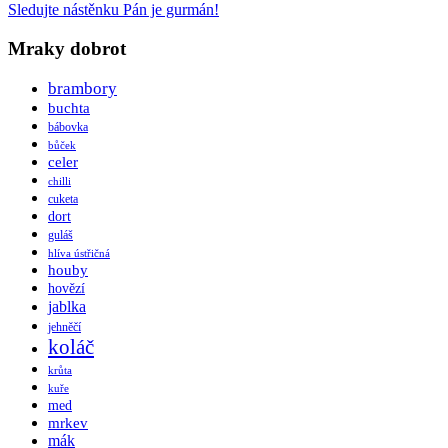
Sledujte nástěnku Pán je gurmán!
Mraky dobrot
brambory
buchta
bábovka
bůček
celer
chilli
cuketa
dort
guláš
hlíva ústřičná
houby
hovězí
jablka
jehněčí
koláč
krůta
kuře
med
mrkev
mák