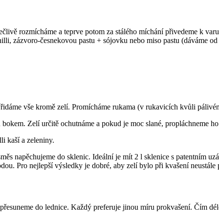
člivě rozmícháme a teprve potom za stálého míchání přivedeme k var
illi, zázvoro-česnekovou pastu + sójovku nebo miso pastu (dáváme od o
Přidáme vše kromě zelí. Promícháme rukama (v rukavicích kvůli pálivému 
u bokem. Zelí určitě ochutnáme a pokud je moc slané, propláchneme h
i kaší a zeleniny.
s napěchujeme do sklenic. Ideální je mít 2 l sklenice s patentním uzáv
. Pro nejlepší výsledky je dobré, aby zelí bylo při kvašení neustále
 přesuneme do lednice. Každý preferuje jinou míru prokvašení. Čím déle