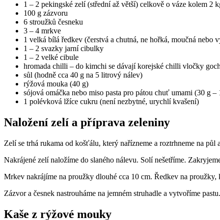
1 – 2 pekingské zelí (střední až větší) celkově o váze kolem 2 k
100 g zázvoru
6 stroužků česneku
3 – 4 mrkve
1 velká bílá ředkev (čerstvá a chutná, ne hořká, moučná nebo v
1 – 2 svazky jarní cibulky
1 – 2 velké cibule
hromada chilli – do kimchi se dávají korejské chilli vločky goc
sůl (hodně cca 40 g na 5 litrový nálev)
rýžová mouka (40 g)
sójová omáčka nebo miso pasta pro pátou chuť umami (30 g – 1
1 polévková lžíce cukru (není nezbytné, urychlí kvašení)
Naložení zelí a příprava zeleniny
Zelí se trhá rukama od košťálu, který nařízneme a roztrhneme na půl a
Nakrájené zelí naložíme do slaného nálevu. Solí nešetříme. Zakryjem
Mrkev nakrájíme na proužky dlouhé cca 10 cm. Ředkev na proužky, ko
Zázvor a česnek nastrouháme na jemném struhadle a vytvoříme pastu
Kaše z rýžové mouky